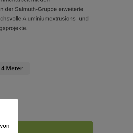
 der Salmuth-Gruppe erweiterte
uchsvolle Aluminiumextrusions- und
sprojekte.
 14 Meter
avon