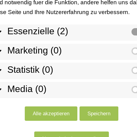
nd notwendig fuer die Funktion, andere helfen uns da
ese Seite und Ihre Nutzererfahrung zu verbessern.
ngen in
Wir bei Richter Alumini
Essenzielle (2)
Technologie mit fachmä
mextrusion
Aluminiumextrusion. U
Marketing (0)
hochwertige Aluminiump
Formgenauigkeit und Fu
Statistik (0)
meistern anspruchsvoll
maßgeschneiderte Lösu
Media (0)
Verlassen Sie sich auf
Projekte erfolgreich zu 
Alle akzeptieren
Speichern
Jetzt anfragen