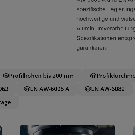
spezifische Legierungen
hochwertige und vielse
Aluminiumverarbeitung
Spezifikationen entsp
garantieren.
Profilhöhen bis 200 mm
Profildurchm
063
EN AW-6005 A
EN AW-6082
rage