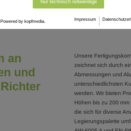
Nur technisch notwendige
Impressum
Datenschutzer
Powered by kopfmedia.
m an
Unsere Fertigungskom
zeichnet sich durch ei
en und
Abmessungen und Alu
 Richter
unterschiedlichsten 
werden. Wir bieten Pro
Höhen bis zu 200 mm 
die sich für diverse 
Legierungspalette um
AW-6005 A und EN AW-