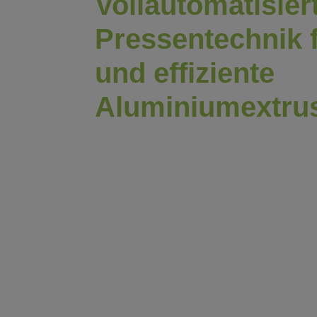
Vollautomatisier
Pressentechnik f
und effiziente
Aluminiumextru