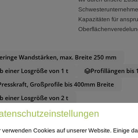
Schwesterunternehmen
Kapazitäten für anspr
Oberflächenveredelung
 geringe Wandstärken, max. Breite 250 mm
ab einer Losgröße von 1 t
Profillängen bis
Presskraft, Großprofile bis 400mm Breite
ab einer Losgröße von 2 t
atenschutzeinstellungen
r verwenden Cookies auf unserer Website. Einige d