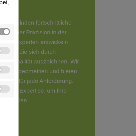
bei,
um verbinden fortschrittliche
nnischer Präzision in der
nsere Experten entwickeln
rofile, die sich durch
nktionalität auszeichnen. Wir
e Profilgeometrien und bieten
ngen für jede Anforderung.
 unsere Expertise, um Ihre
realisieren.