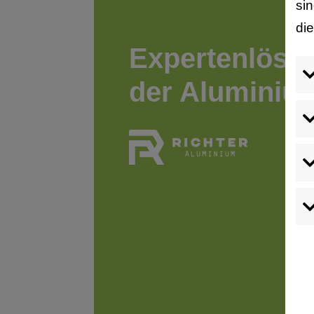
si
di
Expertenlösu
der Aluminiu