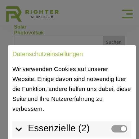
Rahmenprofil
Solar
Photovoltaik
Suchen
Datenschutzeinstellungen
Neueste Beiträge
Wir verwenden Cookies auf unserer
Richter Aluminium investiert
Website. Einige davon sind notwendig fuer
Millionenbetrag im Zweckverband
die Funktion, andere helfen uns dabei, diese
GRO
Seite und Ihre Nutzererfahrung zu
Neue Corporate Identity: „Richter goes
verbessern.
green“
Essenzielle (2)
Azubi-Sonderpreis 2024/2025