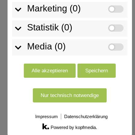
Antrag für Windenergieanlagen
Marketing (0)
eingereicht! RICHTER wird noch
grüner.
Statistik (0)
Ausbildungsstart 01.09.2025
Media (0)
Neueste Kommentare
Es sind keine Kommentare vorhanden.
Alle akzeptieren
Speichern
Nur technisch notwendige
Impressum
Datenschutzerklärung
© 2026 Richter Aluminium GmbH
Impressum
Datenschutz
Cookie Hinweis
Powered by kopfmedia.