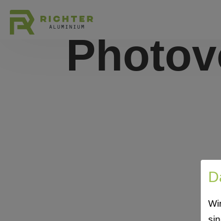
Photov
D
Wi
si