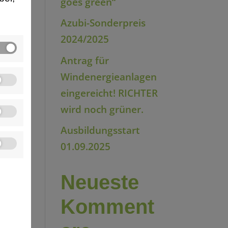
goes green“
Azubi-Sonderpreis
2024/2025
Antrag für
Windenergieanlagen
eingereicht! RICHTER
wird noch grüner.
Ausbildungsstart
01.09.2025
Neueste
Komment