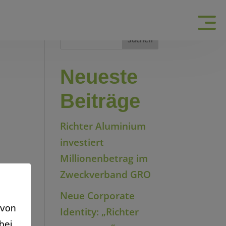
Suchen
Neueste
Beiträge
Richter Aluminium
investiert
Millionenbetrag im
Zweckverband GRO
Neue Corporate
avon
Identity: „Richter
bei,