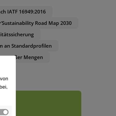
ach IATF 16949:2016
Sustainability Road Map 2030
itätssicherung
m an Standardprofilen
ung großer Mengen
avon
bei,