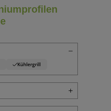
niumprofilen
ie
Kühlergrill