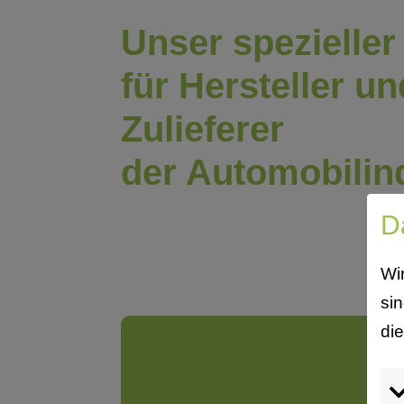
Unser spezieller
für Hersteller un
Zulieferer
der Automobilin
D
Wi
si
di