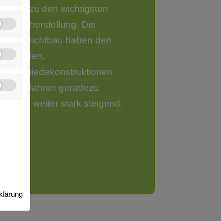
ischen zu den wichtigsten
tomobilherstellung. Die
r den Leichtbau haben den
Gussteilen,
nd Schmiedekonstruktionen
letzten Jahren geradezu
endenz weiter stark steigend.
klärung