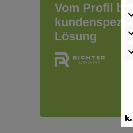
Vom Profil bis
kundenspezif
Lösung