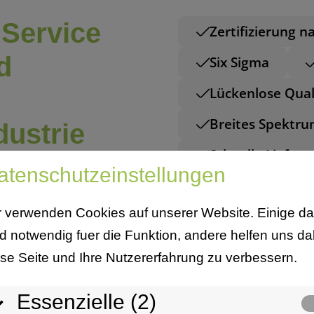
 Service
Zertifizierung n
d
Six Sigma
Lückenlose Qual
Breites Spektru
dustrie
Schnelle Liefer
atenschutzeinstellungen
r verwenden Cookies auf unserer Website. Einige d
nd notwendig fuer die Funktion, andere helfen uns da
ese Seite und Ihre Nutzererfahrung zu verbessern.
Essenzielle (2)