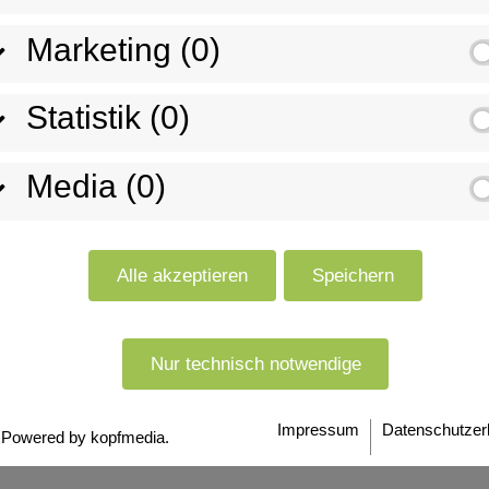
 zur
Aluminium gehört inzw
Marketing (0)
Werkstoffen bei der Au
ischen
besondere Eignung fü
Statistik (0)
Bedarf nach Blechen, 
Strangpressprofilen u
Media (0)
aus Aluminium in den 
explodieren lassen – T
Alle akzeptieren
Speichern
Jetzt anfragen
Nur technisch notwendige
Impressum
Datenschutzer
Powered by kopfmedia.